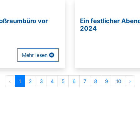
roßraumbüro vor
Ein festlicher Abe
2024
Mehr lesen
‹
1
2
3
4
5
6
7
8
9
10
›