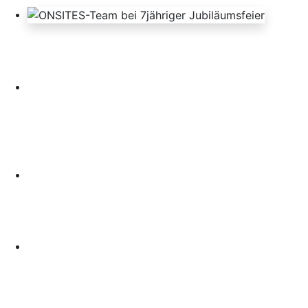
7 Jahre ONSITES Group – Zukunft mit
KI gestalten
Wir feiern die Frauen von ONSITES –
am Internationalen Frauentag und an
jedem Tag
ONSITES stellt sein modernes
Großraumbüro vor
Ein festlicher Abend: Die ONSITES-
Weihnachtsfeier 2024