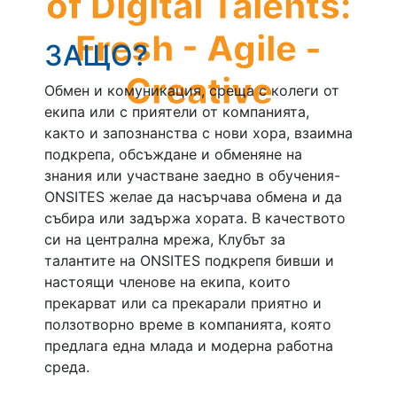
of Digital Talents:
Fresh - Agile -
ЗАЩО?
Creative
Обмен и комуникация, среща с колеги от
екипа или с приятели от компанията,
както и запознанства с нови хора, взаимна
подкрепа, обсъждане и обменяне на
знания или участване заедно в обучения-
ONSITES желае да насърчава обмена и да
събира или задържа хората. В качеството
си на централна мрежа, Клубът за
талантите на ONSITES подкрепя бивши и
настоящи членове на екипа, които
прекарват или са прекарали приятно и
ползотворно време в компанията, която
предлага една млада и модерна работна
среда.