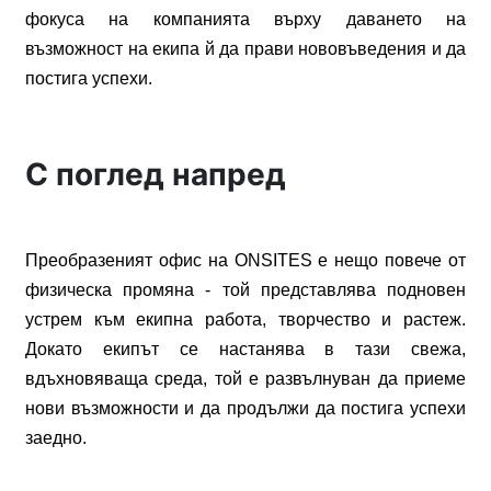
фокуса
на
компанията
върху
даването
на
възможност
на
екипа
й
да
прави
нововъведения
и
да
постига
успехи
.
С поглед напред
Преобразеният
офис
на
ONSITES
е
нещо
повече
от
физическа
промяна
-
той
представлява
подновен
устрем
към
екипна
работа
,
творчество
и
растеж
.
Докато
екипът
се
настанява
в
тази
свежа
,
вдъхновяваща
среда
,
той
е
развълнуван
да
приеме
нови
възможности
и
да
продължи
да
постига
успехи
заедно
.