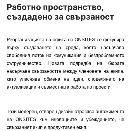
Работно пространство,
създадено за свързаност
Реорганизацията
на
офиса
на
ONSITES
се
фокусира
върху
създаването
на
среда
,
която
насърчава
свободния
поток
на
комуникация
и
безпроблемното
сътрудничество
.
Новата
подредба
на
бюрата
насърчава
свързаността
между
членовете
на
екипа
,
като
улеснява
обмена
на
идеи
,
споделянето
на
актуализации
и
съвместната
работа
по
проекти
.
Този
модерен
,
отворен
дизайн
отразява
ангажимента
на
ONSITES
към
иновациите
и
убеждението
,
че
свързаният
екип
е
продуктивен
екип
.