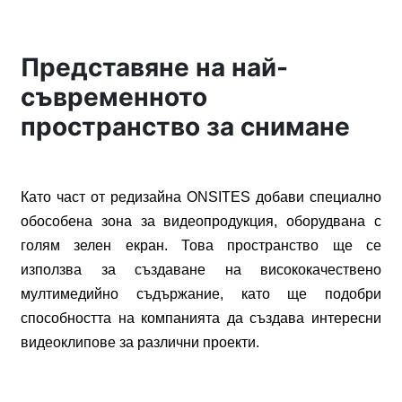
Представяне на най-
съвременното
пространство за снимане
Като
част
от
редизайна
ONSITES
добави
специално
обособена
зона
за
видеопродукция
,
оборудвана
с
голям
зелен
екран
.
Това
пространство
ще
се
използва
за
създаване
на
висококачествено
мултимедийно
съдържание
,
като
ще
подобри
способността
на
компанията
да
създава
интересни
видеоклипове
за
различни
проекти
.