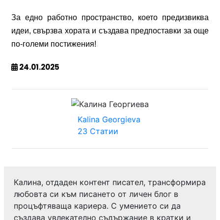
За
едно
работно
пространство
,
което
предизвиква
идеи
,
свързва
хората
и
създава
предпоставки
за
още
по
-
големи
постижения
!
24.01.2025
Kalina Georgieva
23 Статии
Калина, отдаден контент писател, трансформира
любовта си към писането от личен блог в
процъфтяваща кариера. С умението си да
създава увлекателно съдържание в кратки и