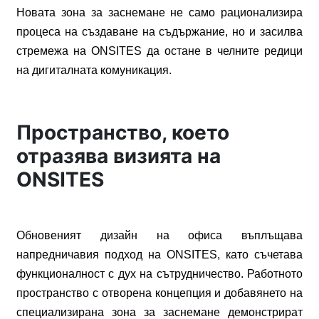
Новата
зона
за
заснемане
не
само
рационализира
процеса
на
създаване
на
съдържание
,
но
и
засилва
стремежа
на
ONSITES
да
остане
в
челните
редици
на
дигиталната
комуникация
.
Пространство, което
отразява визията на
ONSITES
Обновеният
дизайн
на
офиса
въплъщава
напредничавия
подход
на
ONSITES,
като
съчетава
функционалност
с
дух
на
сътрудничество
.
Работното
пространство
с
отворена
концепция
и
добавянето
на
специализирана
зона
за
заснемане
демонстрират