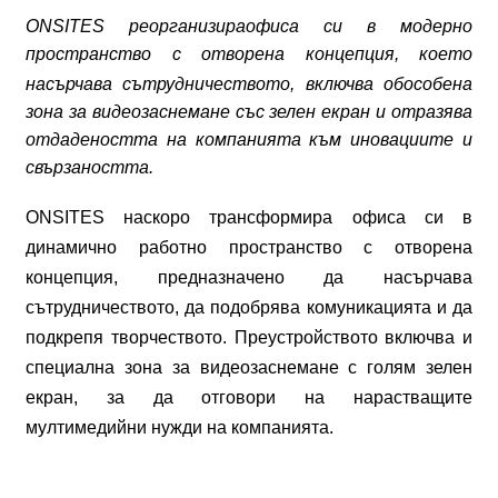
ONSITES
реорганизира
офиса
си
в
модерно
пространство
с
отворена
концепция
,
което
насърчава
сътрудничеството
,
включва
обособена
зона
за
видеозаснемане
със
зелен
екран
и
отразява
отдадеността
на
компанията
към
иновациите
и
свързаността
.
ONSITES
наскоро
трансформира
офиса
си
в
динамично
работно
пространство
с
отворена
концепция
,
предназначено
да
насърчава
сътрудничеството
,
да
подобрява
комуникацията
и
да
подкрепя
творчеството
.
Преустройството
включва
и
специална
зона
за
видеозаснемане
с
голям
зелен
екран
,
за
да
отговори
на
нарастващите
мултимедийни
нужди
на
компанията
.