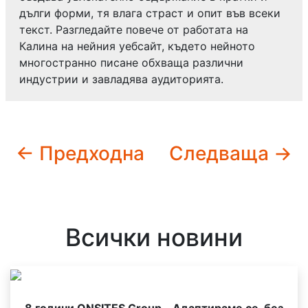
дълги форми, тя влага страст и опит във всеки
текст. Разгледайте повече от работата на
Калина на нейния уебсайт, където нейното
многостранно писане обхваща различни
индустрии и завладява аудиторията.
← Предходна
Следваща →
Всички новини
8 години ONSITES Group – Адаптираме се, без