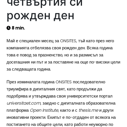
четвъртия си
рожден ден
8 min.
Май е специален месец за ONSITES, тъй като през него
компанията отбелязва своя рожден ден. Всяка година
това е повод за празненство, но и за размисъл за
досегашния ни път и за поставяне на още по-високи цели
за следващата година.
През изминалата година ONSITES последователно
триумфира в дигиталния свят, като продължи да
подобрява и утвърждава своя университетски портал
universitaet.com
, заедно с дигиталната образователна
платформа
Open Institute
, както и с
thesis.me
и други
иновативни проекти. Екипът е по-отдаден от всякога на
постигането на общите цели, като работи неуморно по