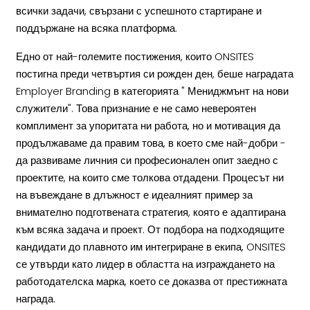
всички задачи, свързани с успешното стартиране и
поддържане на всяка платформа.
Едно от най-големите постижения, които ONSITES
постигна преди четвъртия си рожден ден, беше наградата
Employer Branding в категорията " Мениджмънт на нови
служители". Това признание е не само невероятен
комплимент за упоритата ни работа, но и мотивация да
продължаваме да правим това, в което сме най-добри -
да развиваме личния си професионален опит заедно с
проектите, на които сме толкова отдадени. Процесът ни
на въвеждане в длъжност е идеалният пример за
внимателно подготвената стратегия, която е адаптирана
към всяка задача и проект. От подбора на подходящите
кандидати до плавното им интегриране в екипа, ONSITES
се утвърди като лидер в областта на изграждането на
работодателска марка, което се доказва от престижната
награда.