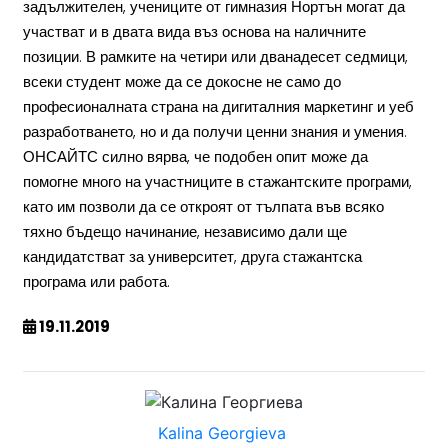
задължителен, учениците от гимназия Нортън могат да
участват и в двата вида въз основа на наличните
позиции. В рамките на четири или дванадесет седмици,
всеки студент може да се докосне не само до
професионалната страна на дигиталния маркетинг и уеб
разработването, но и да получи ценни знания и умения.
ОНСАЙТС силно вярва, че подобен опит може да
помогне много на участниците в стажантските програми,
като им позволи да се откроят от тълпата във всяко
тяхно бъдещо начинание, независимо дали ще
кандидатстват за университет, друга стажантска
програма или работа.
19.11.2019
Kalina Georgieva