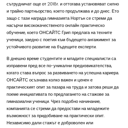
сътрудничат още от 2018г. и оттогава установяват силно
и трайно партньорство, което продължава и до днес. Ето
защо с тази награда гимназията Нортън се стреми да
насърчи висококачественото онлайн практическо
обучение, което ОНСАЙТС Грип предлага на техните
ученици, заедно с поетия към бъдещето ангажимент за
устойчивото развитие на бъдещите експерти.
В днешно време студентите и младите специалисти са
изправени пред все по-уникални предизвикателства,
когато става въпрос за развиването на успешна кариера.
ОНСАЙТС осъзнава колко важен и ценен е
практическият опит за пазара на труда и затова реши да
поеме инициативата по предлагането на стажове за
гимназиални ученици. Чрез подобно начинание,
компанията се стреми да предостави на младежите
възможност за придобиване на практически опит.
Независимо дали стажът е доброволен или