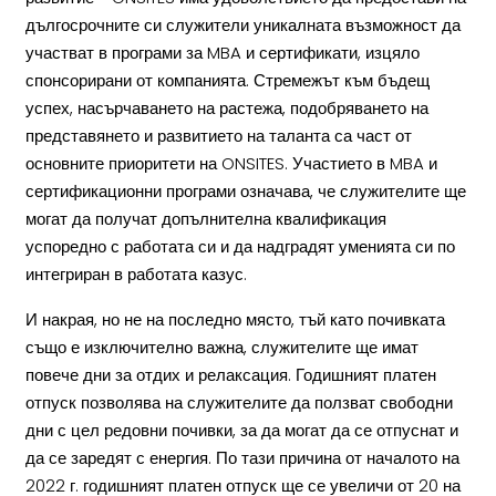
дългосрочните си служители уникалната възможност да
участват в програми за MBA и сертификати, изцяло
спонсорирани от компанията. Стремежът към бъдещ
успех, насърчаването на растежа, подобряването на
представянето и развитието на таланта са част от
основните приоритети на ONSITES. Участието в MBA и
сертификационни програми означава, че служителите ще
могат да получат допълнителна квалификация
успоредно с работата си и да надградят уменията си по
интегриран в работата казус.
И накрая, но не на последно място, тъй като почивката
също е изключително важна, служителите ще имат
повече дни за отдих и релаксация. Годишният платен
отпуск позволява на служителите да ползват свободни
дни с цел редовни почивки, за да могат да се отпуснат и
да се заредят с енергия. По тази причина от началото на
2022 г. годишният платен отпуск ще се увеличи от 20 на