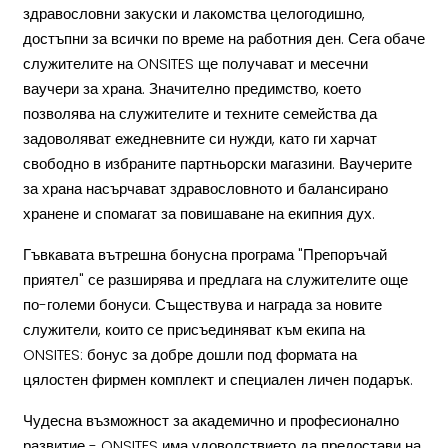
здравословни закуски и лакомства целогодишно,
достъпни за всички по време на работния ден. Сега обаче
служителите на ONSITES ще получават и месечни
ваучери за храна. Значително предимство, което
позволява на служителите и техните семейства да
задоволяват ежедневните си нужди, като ги харчат
свободно в избраните партньорски магазини. Ваучерите
за храна насърчават здравословното и балансирано
хранене и спомагат за повишаване на екипния дух.
Гъвкавата вътрешна бонусна програма "Препоръчай
приятел" се разширява и предлага на служителите още
по-големи бонуси. Съществува и награда за новите
служители, които се присъединяват към екипа на
ONSITES: бонус за добре дошли под формата на
цялостен фирмен комплект и специален личен подарък.
Чудесна възможност за академично и професионално
развитие - ONSITES има удоволствието да предостави на