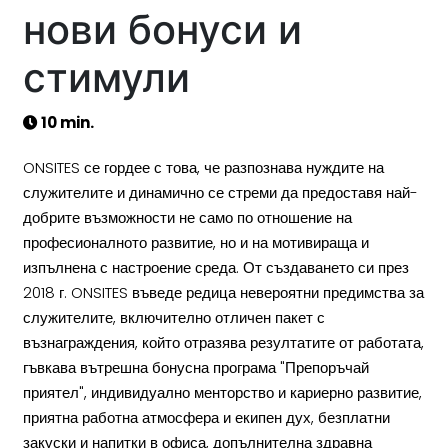
нови бонуси и
стимули
10 min.
ONSITES се гордее с това, че разпознава нуждите на
служителите и динамично се стреми да предоставя най-
добрите възможности не само по отношение на
професионалното развитие, но и на мотивираща и
изпълнена с настроение среда. От създаването си през
2018 г. ONSITES въведе редица невероятни предимства за
служителите, включително отличен пакет с
възнаграждения, който отразява резултатите от работата,
гъвкава вътрешна бонусна програма "Препоръчай
приятел", индивидуално менторство и кариерно развитие,
приятна работна атмосфера и екипен дух, безплатни
закуски и напитки в офиса, допълнителна здравна