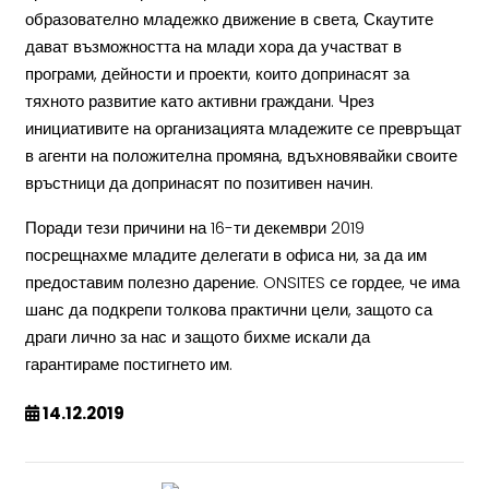
образователно младежко движение в света, Скаутите
дават възможността на млади хора да участват в
програми, дейности и проекти, които допринасят за
тяхното развитие като активни граждани. Чрез
инициативите на организацията младежите се превръщат
в агенти на положителна промяна, вдъхновявайки своите
връстници да допринасят по позитивен начин.
Поради тези причини на 16-ти декември 2019
посрещнахме младите делегати в офиса ни, за да им
предоставим полезно дарение. ONSITES се гордее, че има
шанс да подкрепи толкова практични цели, защото са
драги лично за нас и защото бихме искали да
гарантираме постигнето им.
14.12.2019