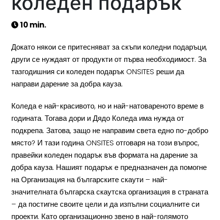
коледен подарък
10 min.
Докато някои се притесняват за скъпи коледни подаръци,
други се нуждаят от продукти от първа необходимост. За
тазгодишния си коледен подарък ONSITES реши да
направи дарение за добра кауза.
Коледа е най-красивото, но и най-натовареното време в
годината. Тогава дори и Дядо Коледа има нужда от
подкрепа. Затова, защо не направим света едно по-добро
място? И тази година ONSITES отговаря на този въпрос,
правейки коледен подарък във формата на дарение за
добра кауза. Нашият подарък е предназначен да помогне
на Организация на българските скаути – най-
значителната българска скаутска организация в страната
– да постигне своите цели и да изпълни социалните си
проекти. Като организационно звено в най-голямото