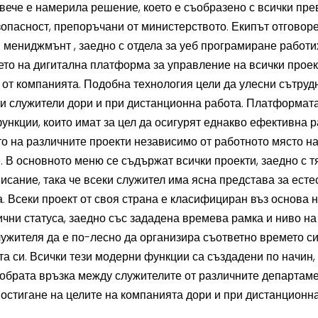
вече е намерила решение, което е съобразено с всички пр
зопасност, препоръчани от министерството. Екипът отговоре
 мениджмънт , заедно с отдела за уеб програмиране работи
ето на дигитална платформа за управление на всички проек
от компанията. Подобна технология цели да улесни сътруд
и служители дори и при дистанционна работа. Платформата
функции, които имат за цел да осигурят еднакво ефективна 
о на различните проекти независимо от работното място н
. В основното меню се съдържат всички проекти, заедно с т
исание, така че всеки служител има ясна представа за есте
а. Всеки проект от своя страна е класифициран въз основа н
ични статуса, заедно със зададена времева рамка и ниво на
служителя да е по-лесно да организира съответно времето си
а си. Всички тези модерни функции са създадени по начин, 
обрата връзка между служителите от различните департаме
остигане на целите на компанията дори и при дистанционн