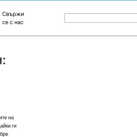
Свържи
се с нас
:
ите на
айки ги
обре