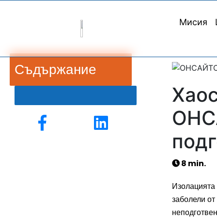
Мисия
Съдържание
Хаос
ОНС
подг
8 min.
Изолацията 
заболели от
неподготвен