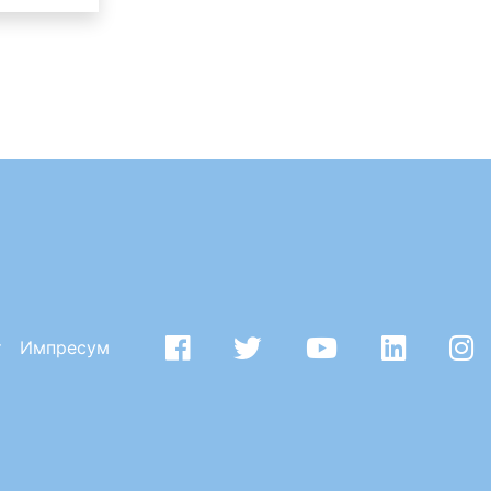
т
Импресум