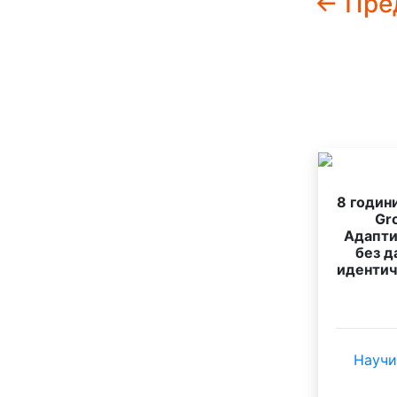
← Пре
8 годин
Gr
Адапти
без д
идентич
Научи