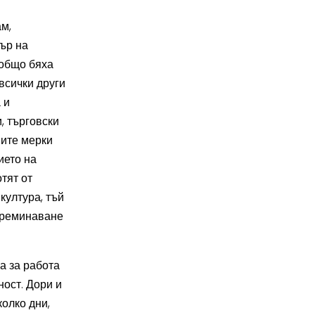
м,
ър на
 общо бяха
всички други
 и
, търговски
ните мерки
ието на
тят от
култура, тъй
преминаване
а за работа
ност. Дори и
олко дни,