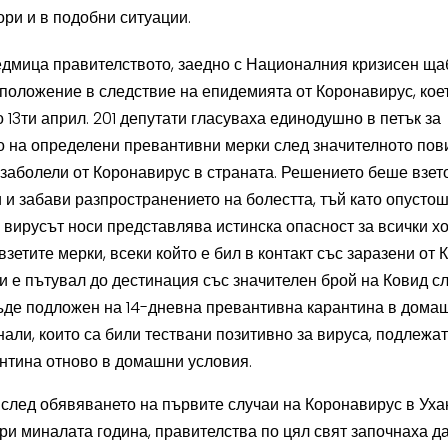
ори и в подобни ситуации.
дмица правителството, заедно с Националния кризисен ща
положение в следствие на епидемията от Коронавирус, кое
 13ти април. 201 депутати гласуваха единодушно в петък за
 на определени превантивни мерки след значителното по
 заболели от Коронавирус в страната. Решението беше взето
 и забави разпространението на болестта, тъй като опусто
о вирусът носи представлява истинска опасност за всички хо
взетите мерки, всеки който е бил в контакт със заразени от 
и е пътувал до дестинация със значителен брой на Ковид сл
ъде подложен на 14-дневна превантивна карантина в домаш
али, които са били тествани позитивно за вируса, подлежат
нтина отново в домашни условия.
след обявяването на първите случаи на Коронавирус в Ухан
ри миналата година, правителства по цял свят започнаха д