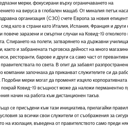
едпазни мерки, фокусирани върху ограничаването на
ението на вируса в глобален мащаб. От миналия петък наса
здравна организация (СЗО) счете Европа за новия епицент
 след като в страни като Италия, Испания, Франция и други
и повече заразени и смъртни случаи на Ковид-19 отколкото 
ета. Спирането на полети, затварянето на държавни училища
и, както и забранената търговска дейност на много магазини
неси, ресторанти, барове и други са само част от превантив
 правителствата по света. В опит да забавят разпространен
го компании започнаха да приканват служителите си да рабо
. Подобни мерки могат да променят изцяло корпоративната 
а покрай Ковид-19 всъщност може да наложи перманентно 
нния начин на работа към дистанционен такъв.
о се присъдени към тази инициатива, прилагайки правил
условия за всички свои служители от съображения за сигур
то на изолация, въведена от правителството само преди няк