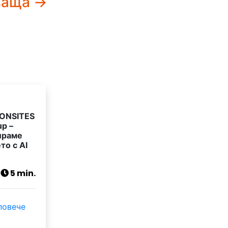
ваща →
 ONSITES
p –
ираме
о с AI
5 min.
повече