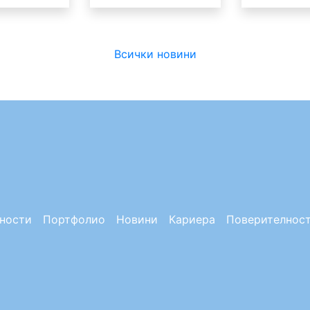
Всички новини
ности
Портфолио
Новини
Кариера
Поверителнос