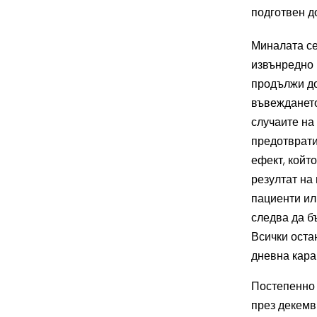
подготвен д
Миналата се
извънредно 
продължи до
въвеждането
случаите на
предотврати
ефект, койт
резултат на 
пациенти ил
следва да б
Всички остан
дневна кара
Постепенно 
през декемв