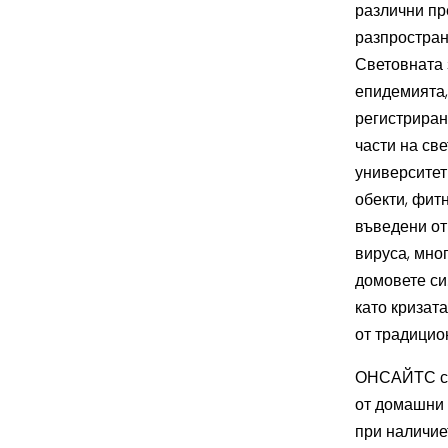
различни пр
разпростран
Световната 
епидемията,
регистриран
части на св
университет
обекти, фит
въведени от
вируса, мно
домовете си
като кризат
от традицио
ОНСАЙТС същ
от домашни 
при наличие