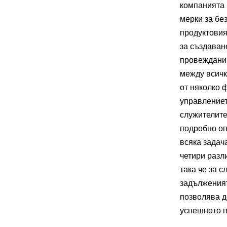
компанията 
мерки за бе
продуктовия
за създаван
провеждани 
между всичк
от няколко 
управлениет
служителите
подробно оп
всяка задач
четири разл
така че за 
задълженият
позволява д
успешното п