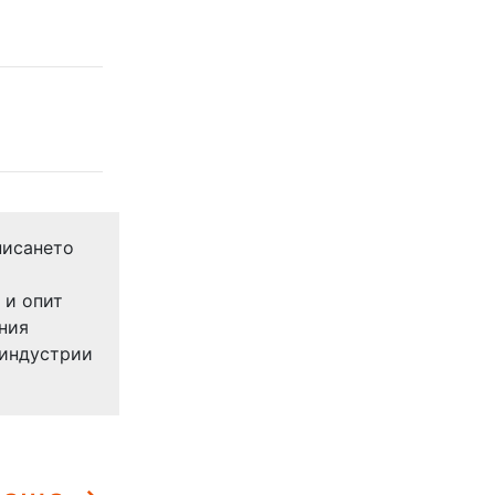
писането
а
 и опит
йния
 индустрии