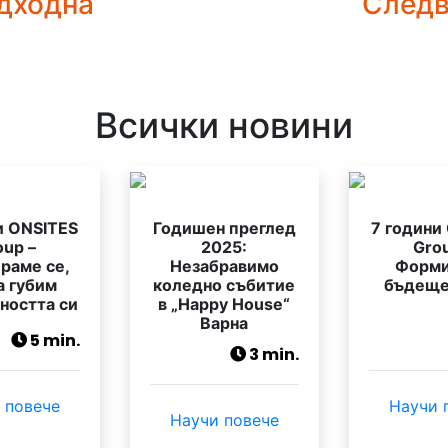
дходна
След
Всички новини
и ONSITES
Годишен преглед
7 години
oup –
2025:
Grou
раме се,
Незабравимо
Форм
а губим
коледно събитие
бъдещет
ността си
в „Happy House“
Варна
5 min.
3 min.
 повече
Научи 
Научи повече