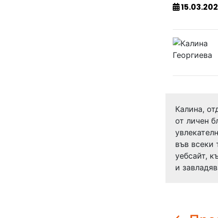
15.03.202
Калина, от
от личен б
увлекателн
във всеки 
уебсайт, 
и завладяв