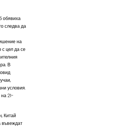
б обявиха
то следва да
вишение на
 с цел да се
шителния
ра. В
Ковид
учаи,
ни условия.
 на 21-
, Китай
а въвеждат