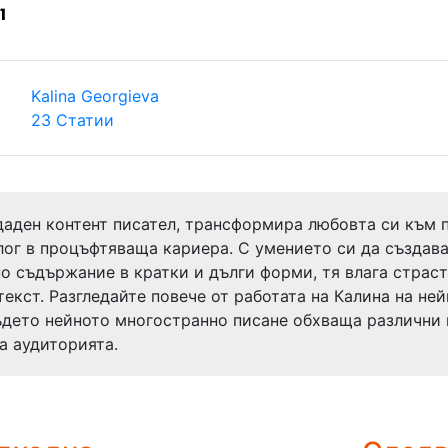
1
Kalina Georgieva
23 Статии
даден контент писател, трансформира любовта си към 
лог в процъфтяваща кариера. С умението си да създав
о съдържание в кратки и дълги форми, тя влага страст
текст. Разгледайте повече от работата на Калина на не
където нейното многостранно писане обхваща различни
а аудиторията.