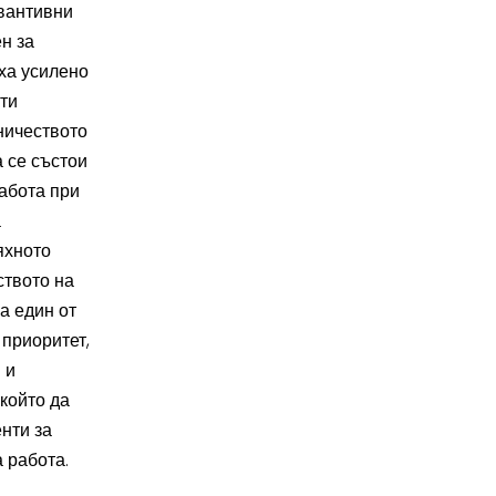
евантивни
н за
ха усилено
ти
ничеството
 се състои
работа при
а
яхното
ството на
а един от
 приоритет,
 и
който да
нти за
а работа.